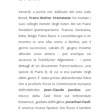
Venerdì, a poche ore dall’esito del voto sulla
Brexit,
Franz-Walter Steinmeier
ha invitato i
suoi colleghi ministri degli Esteri dei sei Paesi
fondatori (parteciperanno Francia, Germania,
Italia, Belgio Paesi Bassi e Lussemburgo) a un
incontro in una villa vicino a Berlino, per il
giorno successivo, sabato 25 giugno. Insieme
all’invito sono emersi – per esempio ne
accenna la
Frankfurter Allgemeine
– i primi
dettagli di un documento franco-tedesco, una
specie di Piano B, di cui si era parlato negli
ultimi giorni. E’ stata presto abbandonata l’idea
che a produrlo fosse la Commissione europea
dell’indebolito
Jean-Claude Juncker
, per
mezzo della
Task force
sul referendum
britannico, guidata dall’inglese
Jonathan Faull
.
E’ emersa invece l’ipotesi che fosse il tandem