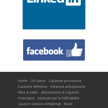
Home
Chi siamo
Cauzione provvisoria
Cauzione definitiva
Garanzia anticipazione
Rata di saldo
Attestazione di Capacità
Finanziaria
Garanzie per la Edificabilità
Cauzioni Gestori Ambientali
Rischi