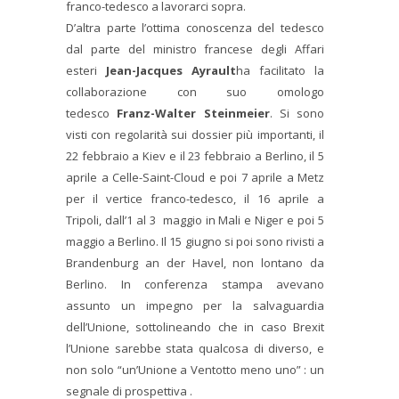
franco-tedesco a lavorarci sopra.
D’altra parte l’ottima conoscenza del tedesco
dal parte del ministro francese degli Affari
esteri
Jean-Jacques Ayrault
ha facilitato la
collaborazione con suo omologo
tedesco
Franz-Walter Steinmeier
. Si sono
visti con regolarità sui dossier più importanti, il
22 febbraio a Kiev e il 23 febbraio a Berlino, il 5
aprile a Celle-Saint-Cloud e poi 7 aprile a Metz
per il vertice franco-tedesco, il 16 aprile a
Tripoli, dall’1 al 3 maggio in Mali e Niger e poi 5
maggio a Berlino. Il 15 giugno si poi sono rivisti a
Brandenburg an der Havel, non lontano da
Berlino. In conferenza stampa avevano
assunto un impegno per la salvaguardia
dell’Unione, sottolineando che in caso Brexit
l’Unione sarebbe stata qualcosa di diverso, e
non solo “un’Unione a Ventotto meno uno” : un
segnale di prospettiva .