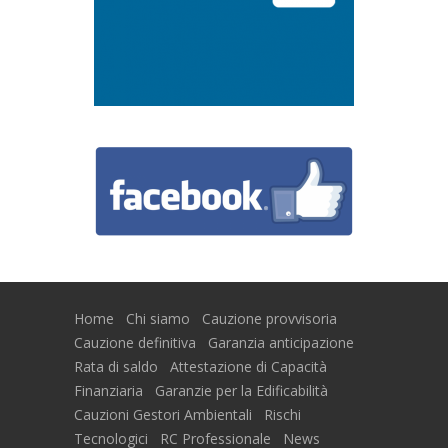
Home
Chi siamo
Cauzione provvisoria
Cauzione definitiva
Garanzia anticipazione
Rata di saldo
Attestazione di Capacità
Finanziaria
Garanzie per la Edificabilità
Cauzioni Gestori Ambientali
Rischi
Tecnologici
RC Professionale
News